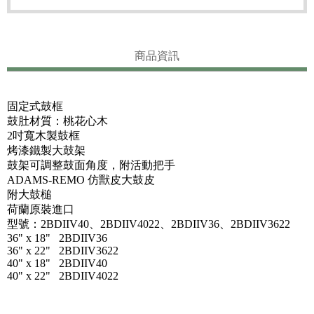
商品資訊
固定式鼓框
鼓肚材質：桃花心木
2吋寬木製鼓框
烤漆鐵製大鼓架
鼓架可調整鼓面角度，附活動把手
ADAMS-REMO 仿獸皮大鼓皮
附大鼓槌
荷蘭原裝進口
型號：2BDIIV40、2BDIIV4022、2BDIIV36、2BDIIV3622
36" x 18" 2BDIIV36
36" x 22" 2BDIIV3622
40" x 18" 2BDIIV40
40" x 22" 2BDIIV4022