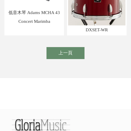
低音木琴 Adams MCHA 43
Concert Marimba
DXSET-WR
上一頁