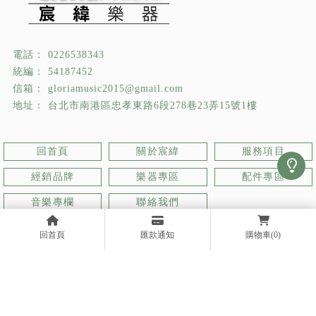
0226538343
54187452
gloriamusic2015@gmail.com
台北市南港區忠孝東路6段278巷23弄15號1樓
回首頁
關於宸緯
服務項目
經銷品牌
樂器專區
配件專區
音樂專欄
聯絡我們
樂器行
台北樂器行
南港區樂器行
樂器買賣
台北樂器買賣
回首頁
匯款通知
購物車
(0)
Designed by
揚京快客
Copyright © 2026
..
累積人氣: 565032