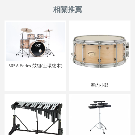
505A Series 鼓組(土環紋木)
室內小鼓