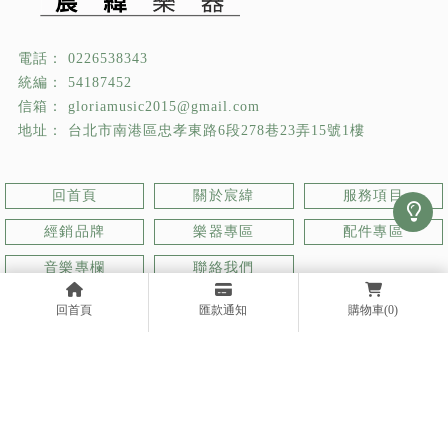
0226538343
54187452
gloriamusic2015@gmail.com
台北市南港區忠孝東路6段278巷23弄15號1樓
回首頁
關於宸緯
服務項目
經銷品牌
樂器專區
配件專區
音樂專欄
聯絡我們
回首頁
匯款通知
購物車
(0)
樂器行
台北樂器行
南港區樂器行
樂器買賣
台北樂器買賣
Designed by
揚京快客
Copyright © 2026
..
累積人氣: 572919