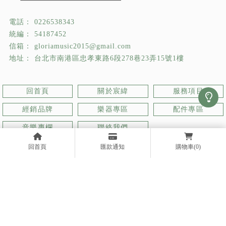
0226538343
54187452
gloriamusic2015@gmail.com
台北市南港區忠孝東路6段278巷23弄15號1樓
回首頁
關於宸緯
服務項目
經銷品牌
樂器專區
配件專區
音樂專欄
聯絡我們
回首頁
匯款通知
購物車
(0)
樂器行
台北樂器行
南港區樂器行
樂器買賣
台北樂器買賣
Designed by
揚京快客
Copyright © 2026
..
累積人氣: 566752