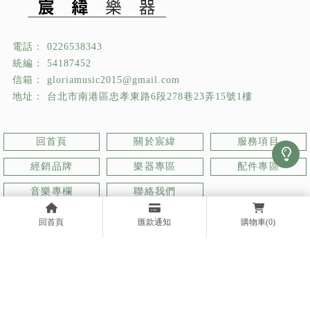
0226538343
54187452
gloriamusic2015@gmail.com
台北市南港區忠孝東路6段278巷23弄15號1樓
回首頁
關於宸緯
服務項目
經銷品牌
樂器專區
配件專區
音樂專欄
聯絡我們
回首頁
匯款通知
購物車
(0)
樂器行
台北樂器行
南港區樂器行
樂器買賣
台北樂器買賣
Designed by
揚京快客
Copyright © 2026
..
累積人氣: 570548