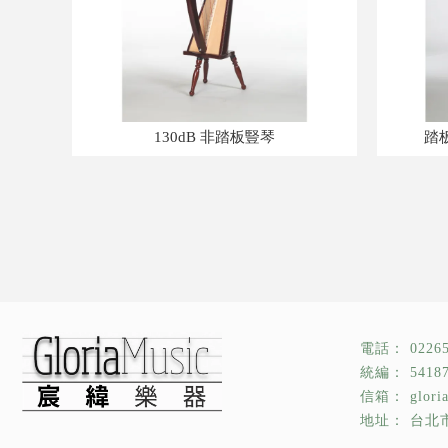
130dB 非踏板豎琴
踏板
0226
5418
glor
台北市