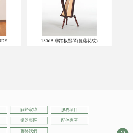
UDE
130dB 非踏板豎琴(蔓藤花紋)
關於宸緯
服務項目
樂器專區
配件專區
聯絡我們