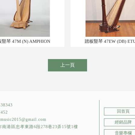
豎琴 47M (N) AMPHION
踏板豎琴 47EW (DB) ET
上一頁
538343
回首頁
7452
iamusic2015@gmail.com
經銷品牌
南港區忠孝東路6段278巷23弄15號1樓
音樂專欄