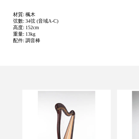
材質: 楓木
弦數: 34弦 (音域A-C)
高度: 152cm
重量: 13kg
配件: 調音棒